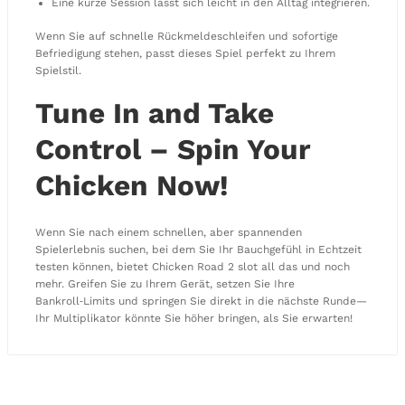
Eine kurze Session lässt sich leicht in den Alltag integrieren.
Wenn Sie auf schnelle Rückmeldeschleifen und sofortige
Befriedigung stehen, passt dieses Spiel perfekt zu Ihrem
Spielstil.
Tune In and Take
Control – Spin Your
Chicken Now!
Wenn Sie nach einem schnellen, aber spannenden
Spielerlebnis suchen, bei dem Sie Ihr Bauchgefühl in Echtzeit
testen können, bietet Chicken Road 2 slot all das und noch
mehr. Greifen Sie zu Ihrem Gerät, setzen Sie Ihre
Bankroll‑Limits und springen Sie direkt in die nächste Runde—
Ihr Multiplikator könnte Sie höher bringen, als Sie erwarten!