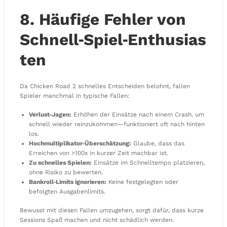
8. Häufige Fehler von
Schnell‑Spiel‑Enthusias
ten
Da Chicken Road 2 schnelles Entscheiden belohnt, fallen
Spieler manchmal in typische Fallen:
Verlust‑Jagen:
Erhöhen der Einsätze nach einem Crash, um
schnell wieder reinzukommen—funktioniert oft nach hinten
los.
Hochmultiplikator‑Überschätzung:
Glaube, dass das
Erreichen von >100x in kurzer Zeit machbar ist.
Zu schnelles Spielen:
Einsätze im Schnelltempo platzieren,
ohne Risiko zu bewerten.
Bankroll‑Limits ignorieren:
Keine festgelegten oder
befolgten Ausgabenlimits.
Bewusst mit diesen Fallen umzugehen, sorgt dafür, dass kurze
Sessions Spaß machen und nicht schädlich werden.