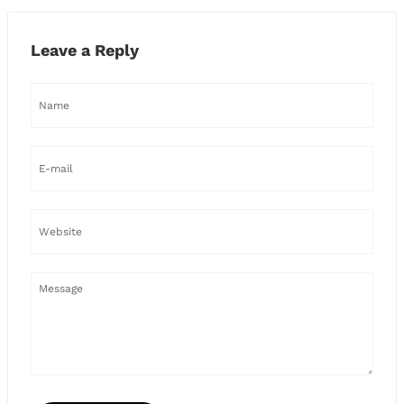
Leave a Reply